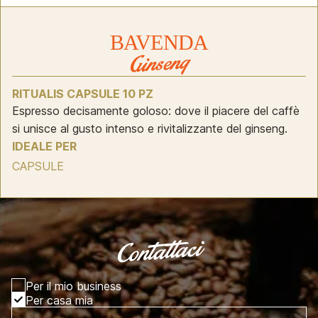
BAVENDA
Ginseng
RITUALIS CAPSULE 10 PZ
Espresso decisamente goloso: dove il piacere del caffè
si unisce al gusto intenso e rivitalizzante del ginseng.
IDEALE PER
CAPSULE
Contattaci
Per il mio business
Per casa mia