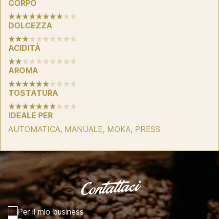
CORPO
DOLCEZZA
ACIDITÀ
AROMA
TOSTATURA
IDEALE PER
AUTOMATICA, MANUALE, MOKA, PRESS
Contattaci
Per il mio business